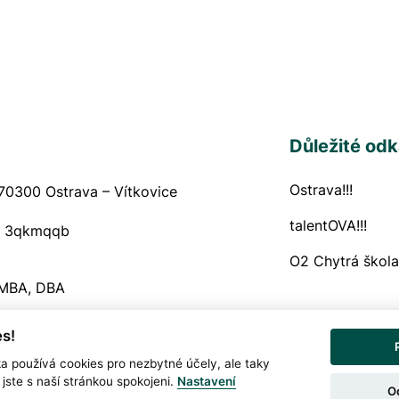
Důležité od
Ostrava!!!
Navigační
70300 Ostrava – Vítkovice
talentOVA!!!
:
3qkmqqb
O2 Chytrá škola
 MBA, DBA
s!
Prohlášení o och
Snadné čtení
ka používá cookies pro nezbytné účely, ale taky
jste s naší stránkou spokojeni.
Nastavení
O