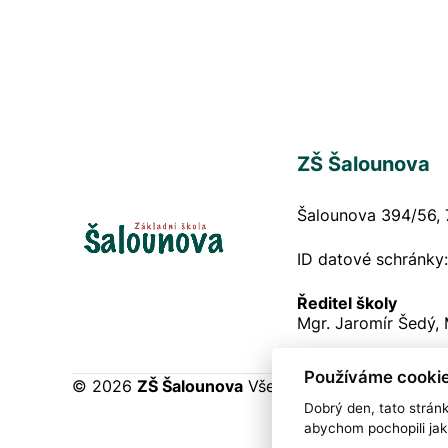
ZŠ Šalounova
Šalounova 394/56, 
ID datové schránky
Ředitel školy
Mgr. Jaromír Šedý,
Používáme cookie
© 2026
ZŠ Šalounova
Všechna práva vyhrazena
Dobrý den, tato strán
abychom pochopili jak 