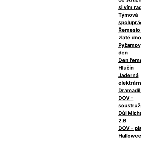
si vím ra
Týmová
spoluprá
Řemeslo
zlaté dno
Pyžamov
den
Den řem
Hlučín
Jaderná
elektrár
Dramadíl
DOV -
soustruž
Důl Micha
2.B
DOV - pl
Hallowe