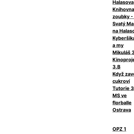
Halasova
Knihovn
zoubky -
Svatý Ma
na Halas
Kyberšik
a my
Mikuláš 
Kinoproj
3.B
Když zav
cukroví
Tutorie 3
MS ve
florballe
Ostrava
OPZ 1