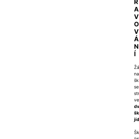
R
A
V
O
V
Á
N
Í
Žá
na
šk
se
st
ve
d
šk
jí
Šk
jí