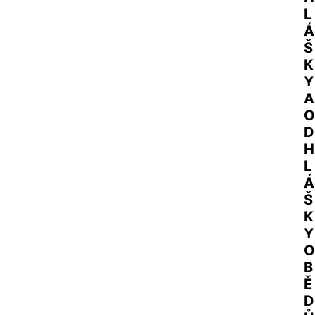
L
Á
Š
K
Y 
A 
O
D
H
L
Á
Š
K
Y 
O
B
Ě
D