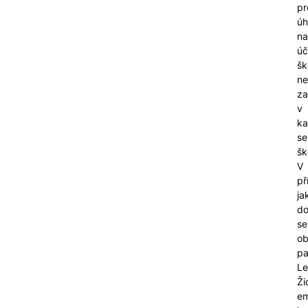
pr
úh
na
úč
šk
n
za
v
ka
se
šk
V
př
ja
do
se
ob
pa
Le
Ži
em