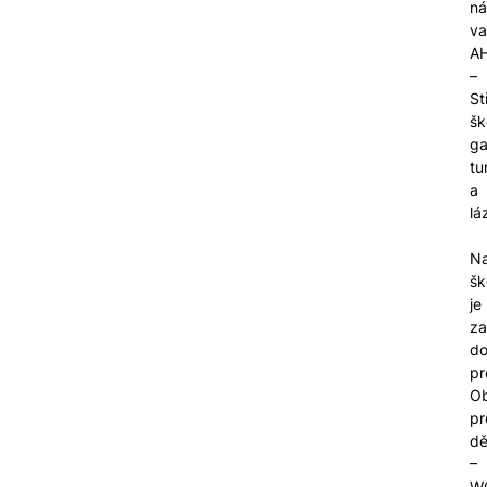
ná
va
A
–
St
šk
ga
tu
a
lá
N
šk
je
za
d
pr
O
pr
dě
–
W