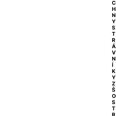
C
H
N
Y 
S
T
R
Á
V
N
Í
K
Y 
Z
Š 
O
S
T
R