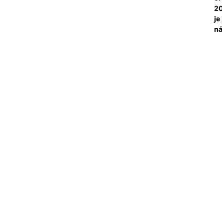
2
je
ná