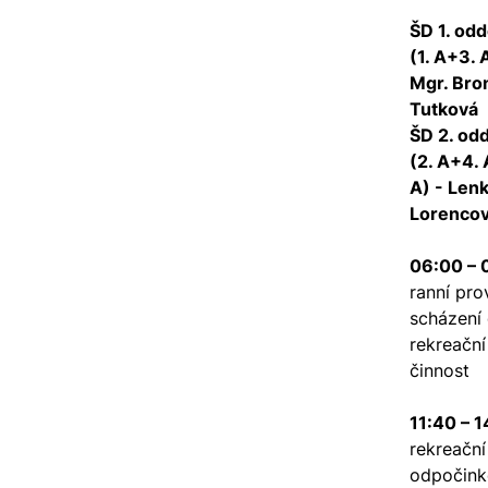
ŠD 1. odd
(1. A+3. 
Mgr. Bro
Tutková
ŠD 2. odd
(2. A+4. 
A) - Len
Lorenco
06:00 – 
ranní pro
scházení 
rekreační
činnost
11:40 – 
rekreační
odpočink