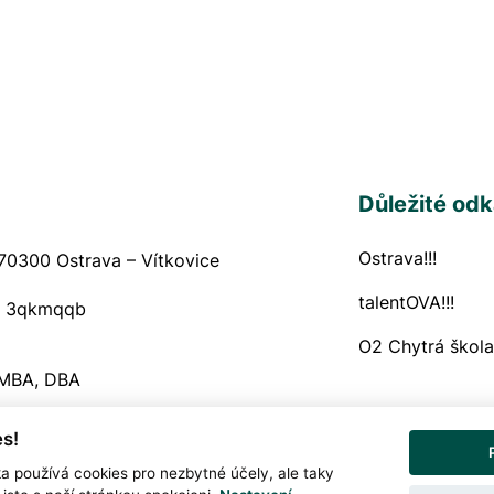
Důležité od
Ostrava!!!
Navigační
70300 Ostrava – Vítkovice
talentOVA!!!
:
3qkmqqb
O2 Chytrá škola
 MBA, DBA
s!
Prohlášení o och
Snadné čtení
ka používá cookies pro nezbytné účely, ale taky