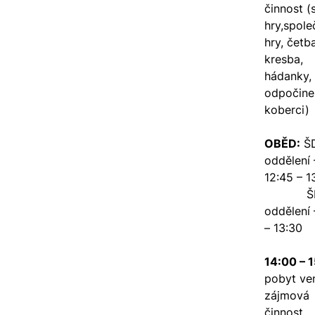
činnost (s
hry,spol
hry, četba
kresba,
hádanky, 
odpočine
koberci)
OBĚD:
ŠD
oddělení 
12:45 – 1
ŠD 
oddělení 
– 13:30
14:00 – 1
pobyt ve
zájmová
činnost