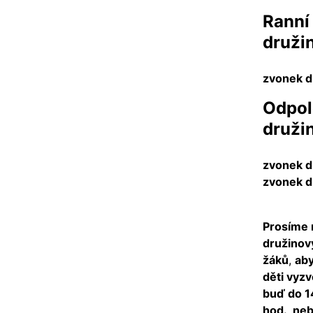
Ranní 
druži
zvonek d
Odpol
druži
zvonek d
zvonek d
Prosíme 
družinov
žáků
,
aby
děti vyzv
buď do 1
hod., ne