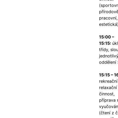
(sportovn
přírodov
pracovní,
estetická
15:00 –
15:15:
úkl
třídy, slo
jednotliv
oddělení
15:15 – 1
rekreační
relaxační
činnost,
příprava 
vyučován
(čtení z č