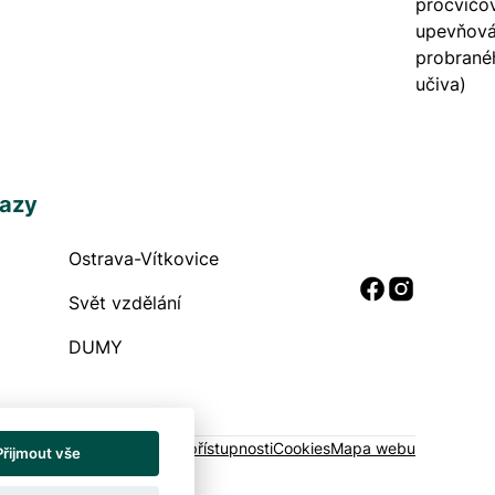
procvičov
upevňová
probrané
učiva)
kazy
Ostrava-Vítkovice
 odkazy
Sociální
Svět vzdělání
DUMY
raně soukromí
Prohlášení o přístupnosti
Cookies
Mapa webu
Přijmout vše