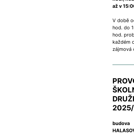
až v 15:0
V době o
hod. do 1
hod. prob
každém o
zájmová č
PROV
ŠKOLN
DRUŽI
2025
budova
HALASO