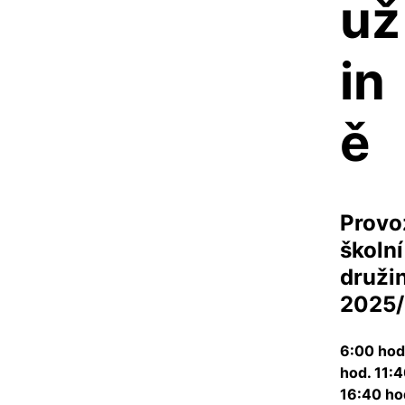
už
in
ě
Provoz
školní 
družin
2025
6:00 hod.
hod. 11:4
16:40 ho