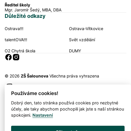
Ředitel školy
Mgr. Jaromír Šedý, MBA, DBA
Důležité odkazy
Ostrava!!!
Ostrava-Vítkovice
Navigační odkazy
talentOVA!!!
Svět vzdělání
O2 Chytrá škola
DUMY
Sociální sítě
© 2026
ZŠ Šalounova
Všechna práva vyhrazena
Snadné čtení
Používáme cookies!
Prohlášení o ochraně soukromí
Prohlášení o přístupnosti
Cookies
Dobrý den, tato stránka používá cookies pro nezbytné
Mapa webu
účely, ale taky abychom pochopili jak jste s naší stránkou
spokojeni.
Nastavení
Provozovatel: DigiDay Czech s.r.o.