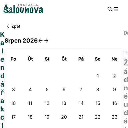
Zpět
D
K
Škola
Srpen 2026
a
Rodiče a veřejnost
Budova Šalounova
l
Budova Halasova
e
Po
Út
St
Čt
Pá
So
Ne
Školní družina
Ž
n
á
d
1
2
d
á
n
3
4
5
6
7
8
9
ř
é
a
10
11
12
13
14
15
16
u
k
d
c
17
18
19
20
21
22
23
á
í