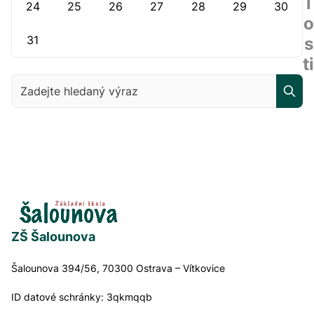
l
24
25
26
27
28
29
30
o
31
s
ti
Zadejte hledaný výraz
ZŠ Šalounova
Šalounova 394/56, 70300 Ostrava – Vítkovice
ID datové schránky:
3qkmqqb