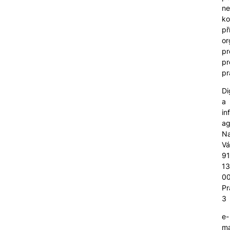
n
ko
př
or
pr
pr
pr
Di
a
in
ag
N
V
91
1
0
Pr
3
e-
ma