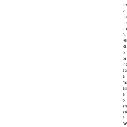
st
v
so
se
z
č.
99
Sb
o
př
in
st
a
mo
ap
a
o
z
zá
č.
3