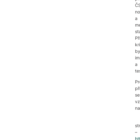
Č
no
a
me
st
Př
kr
by
im
a
te
Pr
př
se
vz
na
st
–
ht