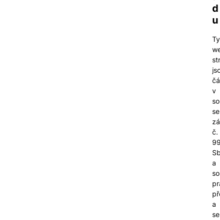
d
u
Ty
w
st
js
čá
v
so
se
z
č.
99
Sb
a
so
pr
př
a
se