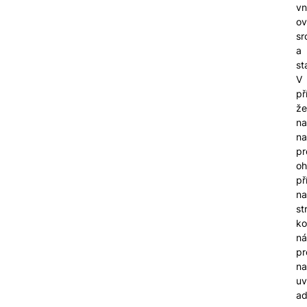
vn
ov
sr
a
st
V
př
že
na
na
pr
oh
př
na
st
ko
ná
pr
na
u
ad