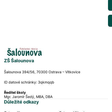
ZŠ Šalounova
Šalounova 394/56, 70300 Ostrava – Vítkovice
ID datové schránky:
3qkmqqb
Ředitel školy
Mgr. Jaromír Šedý, MBA, DBA
Důležité odkazy