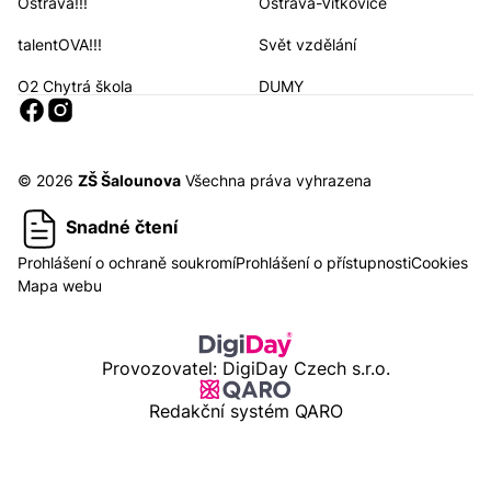
Ostrava!!!
Ostrava-Vítkovice
Navigační odkazy
talentOVA!!!
Svět vzdělání
O2 Chytrá škola
DUMY
Sociální sítě
© 2026
ZŠ Šalounova
Všechna práva vyhrazena
Snadné čtení
Prohlášení o ochraně soukromí
Prohlášení o přístupnosti
Cookies
Mapa webu
Provozovatel: DigiDay Czech s.r.o.
Redakční systém QARO