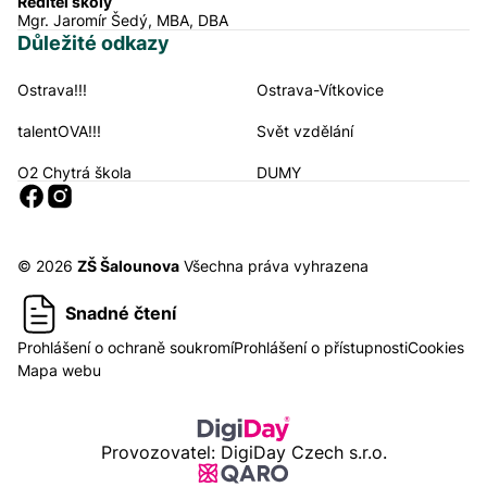
Ředitel školy
Mgr. Jaromír Šedý, MBA, DBA
Důležité odkazy
Ostrava!!!
Ostrava-Vítkovice
Navigační odkazy
talentOVA!!!
Svět vzdělání
O2 Chytrá škola
DUMY
Sociální sítě
© 2026
ZŠ Šalounova
Všechna práva vyhrazena
Snadné čtení
Prohlášení o ochraně soukromí
Prohlášení o přístupnosti
Cookies
Mapa webu
Provozovatel: DigiDay Czech s.r.o.