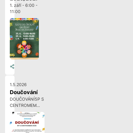
1. září - 6:00 -
11:00
1.5.2026
Doučování
DOUČOVÁNÍ5P S
CENTROMEM
2026✓ Čekají tě
závěrečné,
klasifikační či
opravné