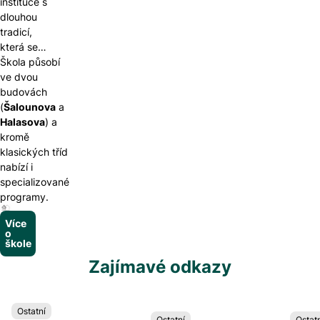
instituce s
dlouhou
tradicí,
která se
zaměřuje
Škola působí
na
ve dvou
všestranný
budovách
rozvoj dětí.
(
Šalounova
a
Halasova
) a
kromě
klasických tříd
nabízí i
specializované
programy.
Více
o
škole
Zajímavé odkazy
Ostatní
Ostatní
Ostatn