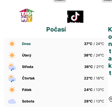
Digitalní učební
TikTok
Baka
materiály
Počasí
o
n
Dnes
37°C
/ 24°C
t
Úterý
38°C
/ 24°C
a
k
Středa
36°C
/ 21°C
t
Čtvrtek
22°C
/ 16°C
Pátek
24°C
/ 13°C
Sobota
28°C
/ 13°C