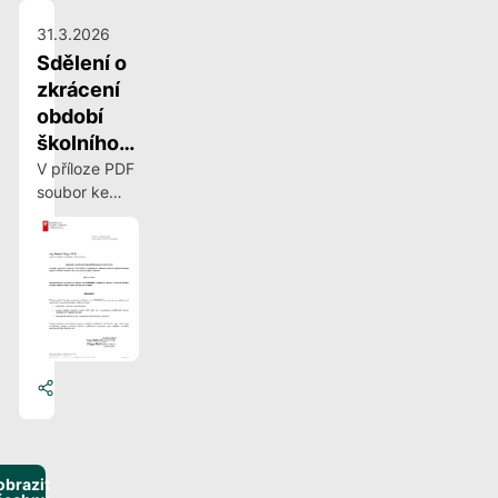
31.3.2026
Sdělení o
zkrácení
období
školního
vyučování
V příloze PDF
soubor ke
stažení
obrazit