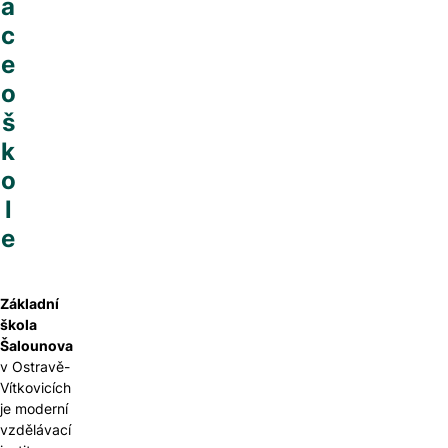
a
c
e
o
š
k
o
l
e
Základní
škola
Šalounova
v Ostravě-
Vítkovicích
je moderní
vzdělávací