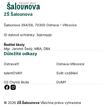
ZŠ Šalounova
Šalounova 394/56, 70300 Ostrava – Vítkovice
ID datové schránky:
3qkmqqb
Ředitel školy
Mgr. Jaromír Šedý, MBA, DBA
Důležité odkazy
Ostrava!!!
Ostrava-Vítkovice
Navigační odkazy
talentOVA!!!
Svět vzdělání
O2 Chytrá škola
DUMY
Sociální sítě
© 2026
ZŠ Šalounova
Všechna práva vyhrazena