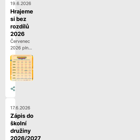
19.6.2026
Hrajeme
si bez
rozdílů
2026
Červenec
2026 plný
zábavy
pro děti z
našeho
mětského
obvodu
17.6.2026
Zápis do
školní
družiny
2026/2027