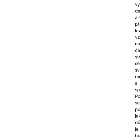
vy
de
al
př
kr
vz
na
ča
st
se
sv
ro
a
sp
P
se
po
ja
dů
je
bu