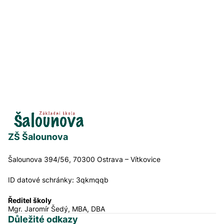
ZŠ Šalounova
Šalounova 394/56, 70300 Ostrava – Vítkovice
ID datové schránky:
3qkmqqb
Ředitel školy
Mgr. Jaromír Šedý, MBA, DBA
Důležité odkazy