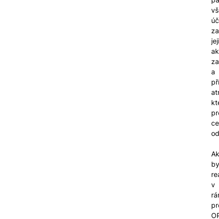
v
úč
za
je
ak
za
a
př
at
kt
pr
ce
od
A
by
re
v
rá
pr
O