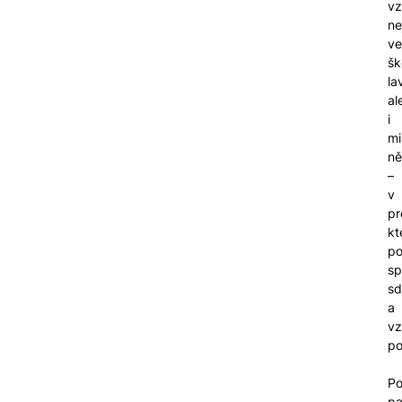
vz
ne
ve
šk
la
al
i
m
ně
–
v
pr
kt
po
sp
sd
a
vz
po
Po
pa