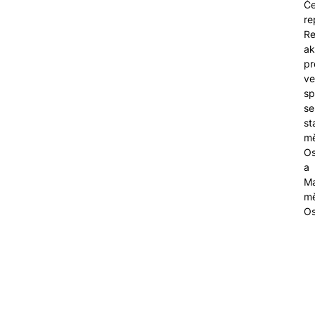
Č
re
Re
ak
pr
ve
sp
se
st
m
Os
a
Ma
mě
Os