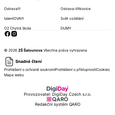
Ostrava!!!
Ostrava-Vítkovice
Navigační odkazy
talentOVA!!!
Svět vzdělání
O2 Chytrá škola
DUMY
Sociální sítě
© 2026
ZŠ Šalounova
Všechna práva vyhrazena
Snadné čtení
Prohlášení o ochraně soukromí
Prohlášení o přístupnosti
Cookies
Mapa webu
Provozovatel: DigiDay Czech s.r.o.
Redakční systém QARO