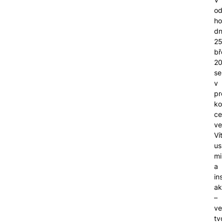
od
ho
d
25
bř
2
se
v
pr
ko
ce
ve
Ví
us
mi
a
in
ak
–
ve
tv