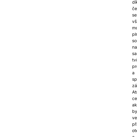
dí
č
se
vš
mo
pl
so
na
sa
tv
pr
a
sp
zá
At
ce
ak
by
ve
př
ot
a