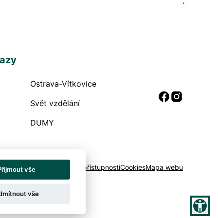
kazy
Ostrava-Vítkovice
 odkazy
Sociální
Svět vzdělání
DUMY
raně soukromí
Prohlášení o přístupnosti
Cookies
Mapa webu
Přijmout vše
dmítnout vše
ystém QARO