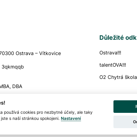
Důležité od
Ostrava!!!
Navigační
70300 Ostrava – Vítkovice
talentOVA!!!
:
3qkmqqb
O2 Chytrá škola
 MBA, DBA
s!
Prohlášení o och
Snadné čtení
ka používá cookies pro nezbytné účely, ale taky
jste s naší stránkou spokojeni.
Nastavení
O
Provozovatel: DigiDay Czech s.r.o.
Redakční s