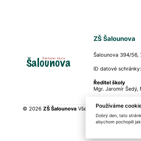
ZŠ Šalounova
Šalounova 394/56, 
ID datové schránky
Ředitel školy
Mgr. Jaromír Šedý,
Používáme cookie
© 2026
ZŠ Šalounova
Všechna práva vyhrazena
Dobrý den, tato strán
abychom pochopili jak 