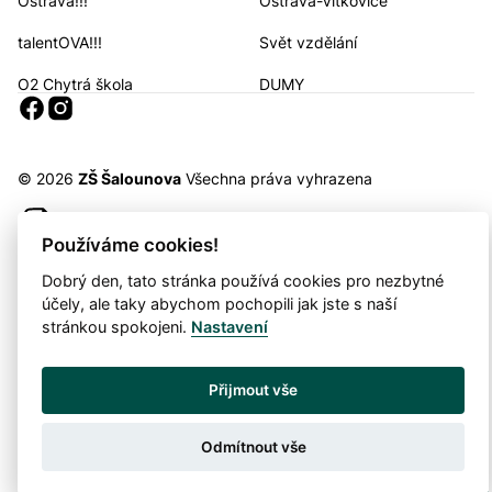
Ostrava!!!
Ostrava-Vítkovice
Navigační odkazy
talentOVA!!!
Svět vzdělání
O2 Chytrá škola
DUMY
Sociální sítě
© 2026
ZŠ Šalounova
Všechna práva vyhrazena
Snadné čtení
Používáme cookies!
Prohlášení o ochraně soukromí
Prohlášení o přístupnosti
Cookies
Dobrý den, tato stránka používá cookies pro nezbytné
Mapa webu
účely, ale taky abychom pochopili jak jste s naší
stránkou spokojeni.
Nastavení
Provozovatel: DigiDay Czech s.r.o.
Přijmout vše
Redakční systém QARO
Odmítnout vše