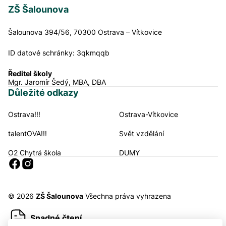
ZŠ Šalounova
Šalounova 394/56, 70300 Ostrava – Vítkovice
ID datové schránky:
3qkmqqb
Ředitel školy
Mgr. Jaromír Šedý, MBA, DBA
Důležité odkazy
Ostrava!!!
Ostrava-Vítkovice
Navigační odkazy
talentOVA!!!
Svět vzdělání
O2 Chytrá škola
DUMY
Sociální sítě
© 2026
ZŠ Šalounova
Všechna práva vyhrazena
Snadné čtení