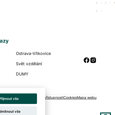
kazy
Ostrava-Vítkovice
 odkazy
Sociální
Svět vzdělání
DUMY
raně soukromí
Prohlášení o přístupnosti
Cookies
Mapa webu
Přijmout vše
dmítnout vše