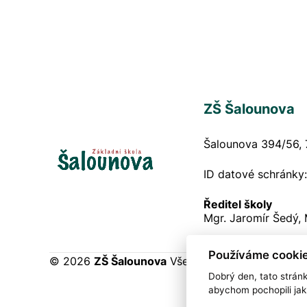
ZŠ Šalounova
Šalounova 394/56, 
ID datové schránky
Ředitel školy
Mgr. Jaromír Šedý,
Používáme cookie
© 2026
ZŠ Šalounova
Všechna práva vyhrazena
Dobrý den, tato strán
abychom pochopili jak 