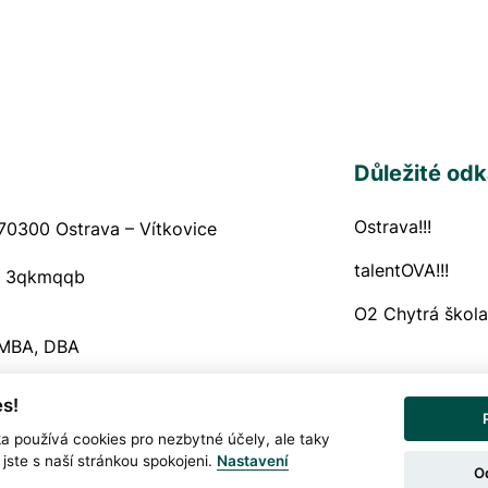
Důležité od
Ostrava!!!
Navigační
70300 Ostrava – Vítkovice
talentOVA!!!
:
3qkmqqb
O2 Chytrá škola
 MBA, DBA
s!
Prohlášení o och
Snadné čtení
ka používá cookies pro nezbytné účely, ale taky
jste s naší stránkou spokojeni.
Nastavení
O