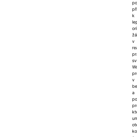
po
př
k
le
or
žá
v
re
pr
sv
W
pr
v
b
a
po
pr
kt
um
ot
ko