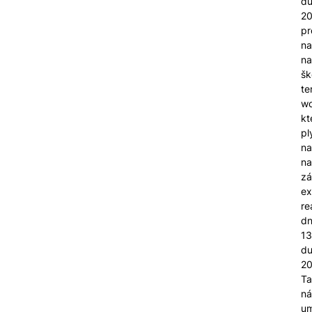
d
2
pr
na
na
šk
te
wo
kt
pl
na
na
zá
ex
re
d
13
d
20
Ta
ná
um