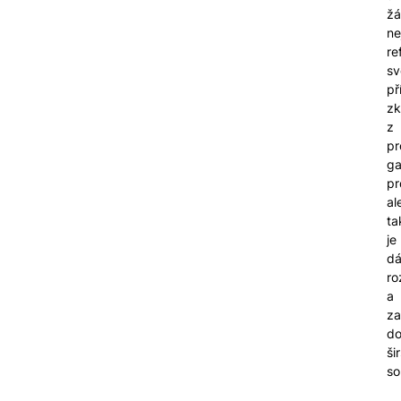
ž
ne
re
sv
př
zk
z
pr
ga
pr
al
ta
je
dá
ro
a
za
d
ši
so