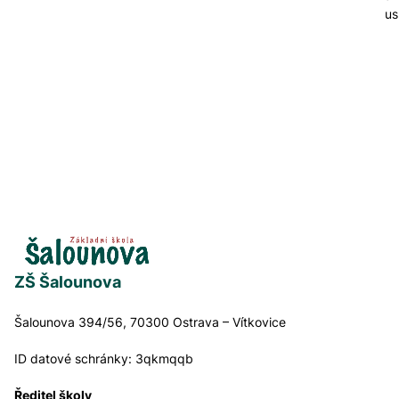
us
ZŠ Šalounova
Šalounova 394/56, 70300 Ostrava – Vítkovice
ID datové schránky:
3qkmqqb
Ředitel školy