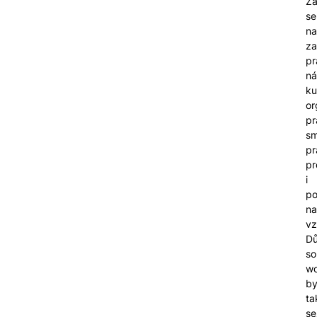
Žá
se
na
za
pr
ná
ku
or
pr
sm
pr
pr
i
p
na
vz
Dů
so
wo
by
ta
se