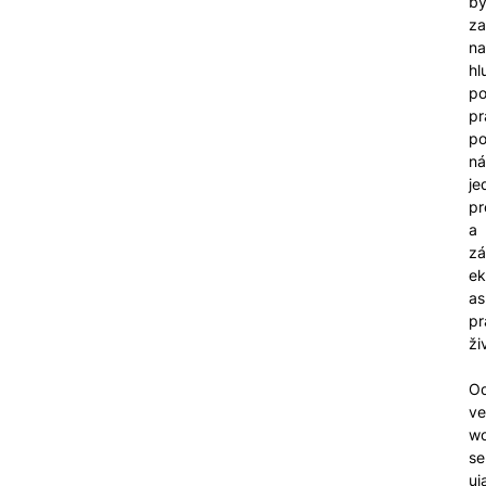
by
z
na
hl
po
pr
p
ná
je
pr
a
zá
e
a
pr
ži
O
ve
wo
se
uj