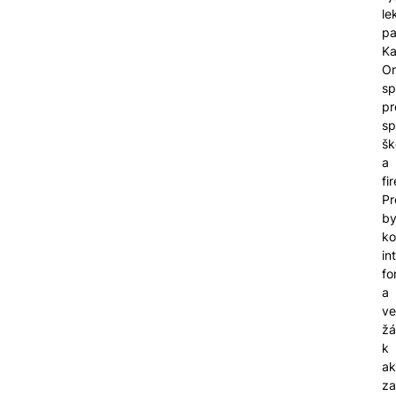
le
pa
Ka
Or
sp
pr
sp
šk
a
fi
Pr
by
ko
in
fo
a
ve
žá
k
ak
za