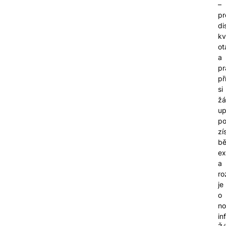
–
pr
di
kv
ot
a
pr
př
si
žá
up
po
zí
b
ex
a
ro
je
o
no
in