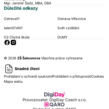
Mgr. Jaromír Šedý, MBA, DBA
Důležité odkazy
Ostrava!!!
Ostrava-Vítkovice
Navigační odkazy
talentOVA!!!
Svět vzdělání
O2 Chytrá škola
DUMY
Sociální sítě
© 2026
ZŠ Šalounova
Všechna práva vyhrazena
Snadné čtení
Prohlášení o ochraně soukromí
Prohlášení o přístupnosti
Cookies
Mapa webu
Provozovatel: DigiDay Czech s.r.o.