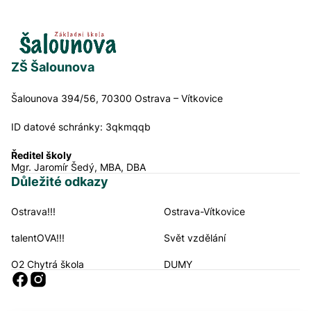
ZŠ Šalounova
Šalounova 394/56, 70300 Ostrava – Vítkovice
ID datové schránky:
3qkmqqb
Ředitel školy
Mgr. Jaromír Šedý, MBA, DBA
Důležité odkazy
Ostrava!!!
Ostrava-Vítkovice
Navigační odkazy
talentOVA!!!
Svět vzdělání
O2 Chytrá škola
DUMY
Sociální sítě