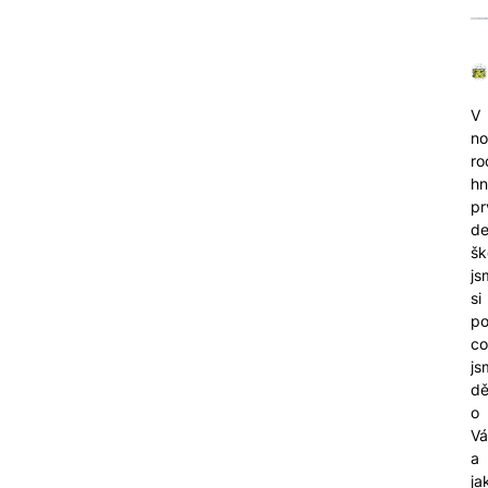
V
n
ro
h
pr
d
šk
js
si
po
co
js
dě
o
Vá
a
ja