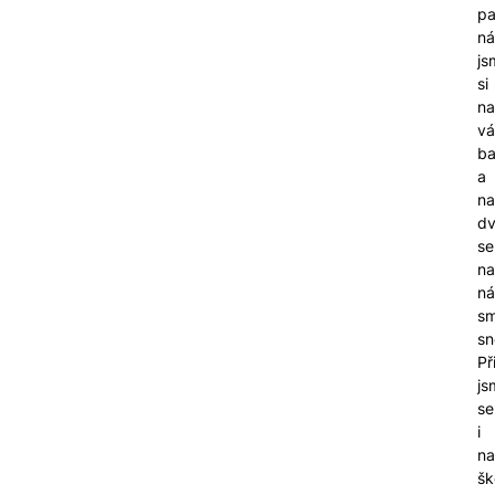
pa
ná
js
si
na
vá
b
a
na
dv
se
na
ná
sm
sn
Př
js
se
i
na
šk