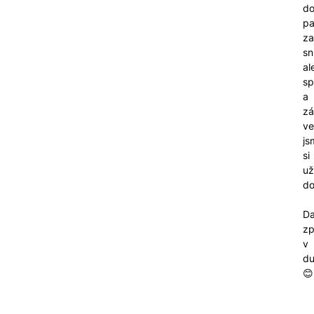
d
pa
za
sn
al
sp
a
z
ve
js
si
uži
do
Da
zp
v
d
😊