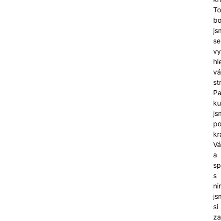
To
bo
js
se
vy
hl
vá
st
Pa
k
js
po
kr
Vá
a
sp
s
ni
js
si
za