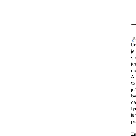
Ún
je
st
kr
mě
A
to
je
by
ce
tý
ja
pr
Za