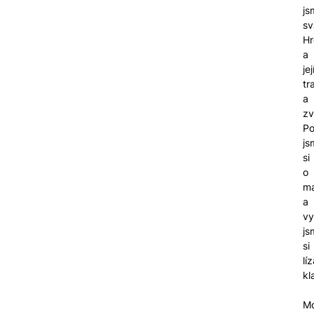
js
sv
Hr
a
jej
tr
a
zv
Po
js
si
o
ma
a
vy
js
si
lí
kl
M