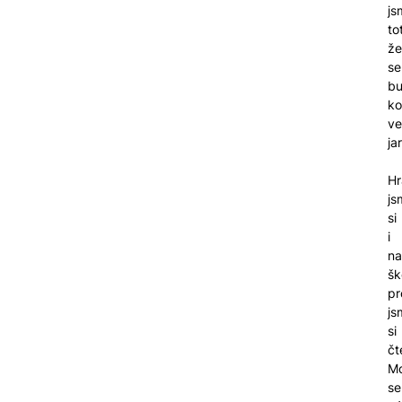
js
to
že
se
b
ko
ve
ja
Hr
js
si
i
na
šk
pr
js
si
čt
M
se