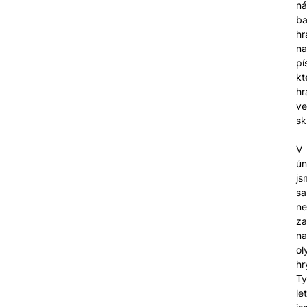
ná
ba
hr
na
pí
kt
hr
ve
sk
V
ún
js
sa
ne
z
na
ol
hr
Ty
le