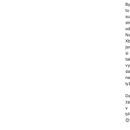
By
to
su
st
od
N
X
js
si
ta
vy
sl
na
ly
Da
zp
v
bř
😊