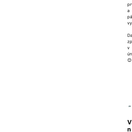
pr
a
pá
vy
Da
zp
v
ún
😊
V 
n