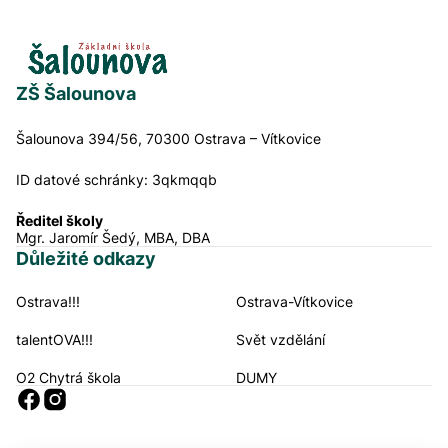
ZŠ Šalounova
Šalounova 394/56, 70300 Ostrava – Vítkovice
ID datové schránky:
3qkmqqb
Ředitel školy
Mgr. Jaromír Šedý, MBA, DBA
Důležité odkazy
Ostrava!!!
Ostrava-Vítkovice
Navigační odkazy
talentOVA!!!
Svět vzdělání
O2 Chytrá škola
DUMY
Sociální sítě