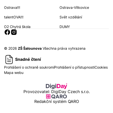
Ostrava!!!
Ostrava-Vítkovice
Navigační odkazy
talentOVA!!!
Svět vzdělání
O2 Chytrá škola
DUMY
Sociální sítě
© 2026
ZŠ Šalounova
Všechna práva vyhrazena
Snadné čtení
Prohlášení o ochraně soukromí
Prohlášení o přístupnosti
Cookies
Mapa webu
Provozovatel: DigiDay Czech s.r.o.
Redakční systém QARO