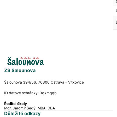
ZŠ Šalounova
Šalounova 394/56, 70300 Ostrava – Vítkovice
ID datové schránky:
3qkmqqb
Ředitel školy
Mgr. Jaromír Šedý, MBA, DBA
Důležité odkazy