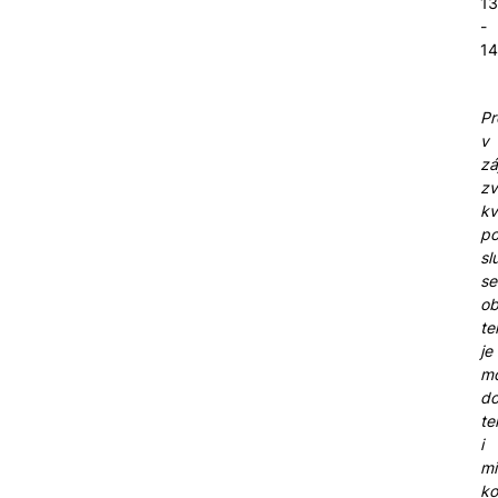
13
-
14
Pr
v
zá
zv
kv
po
sl
se
ob
te
je
m
do
te
i
m
ko