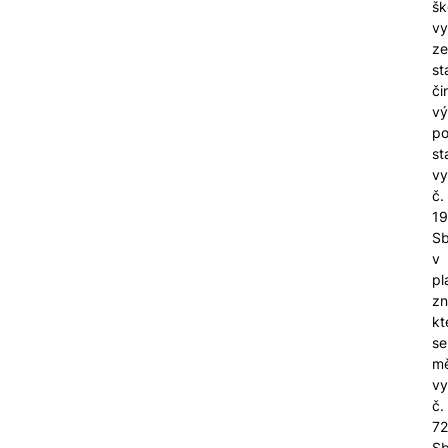
šk
vy
ze
st
či
vý
po
st
vy
č.
19
Sb
v
pl
zn
kt
se
mě
vy
č.
72
Sb