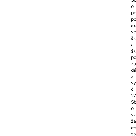
o
po
po
sl
ve
šk
a
šk
po
za
dá
z
vy
č.
27
Sb
o
vz
žá
se
sp