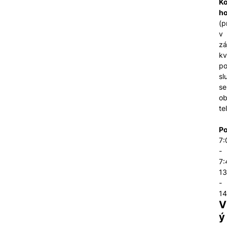
Ko
ho
(p
v
zá
kv
po
sl
se
ob
te
Po
7:
-
7:
13
-
14
V
ý