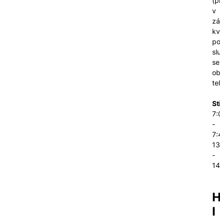
(p
v
zá
kv
po
sl
se
ob
te
St
7:
-
7:
13
-
14
l