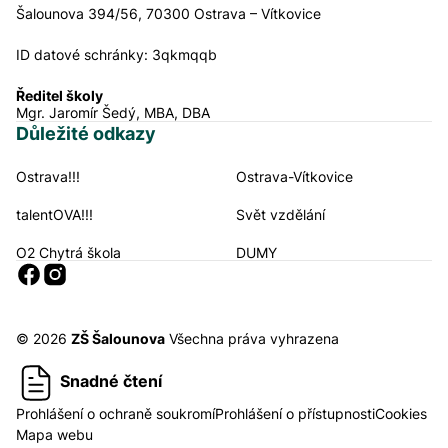
Šalounova 394/56, 70300 Ostrava – Vítkovice
ID datové schránky:
3qkmqqb
Ředitel školy
Mgr. Jaromír Šedý, MBA, DBA
Důležité odkazy
Ostrava!!!
Ostrava-Vítkovice
Navigační odkazy
talentOVA!!!
Svět vzdělání
O2 Chytrá škola
DUMY
Sociální sítě
© 2026
ZŠ Šalounova
Všechna práva vyhrazena
Snadné čtení
Prohlášení o ochraně soukromí
Prohlášení o přístupnosti
Cookies
Mapa webu