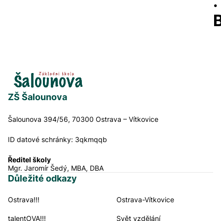
.
ZŠ Šalounova
Šalounova 394/56, 70300 Ostrava – Vítkovice
ID datové schránky:
3qkmqqb
Ředitel školy
Mgr. Jaromír Šedý, MBA, DBA
Důležité odkazy
Ostrava!!!
Ostrava-Vítkovice
Navigační odkazy
talentOVA!!!
Svět vzdělání