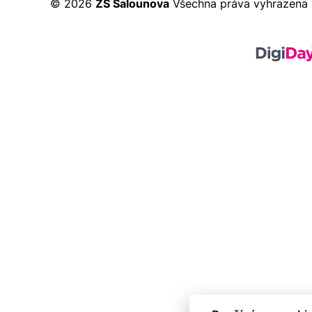
© 2026
ZŠ Šalounova
Všechna práva vyhrazena