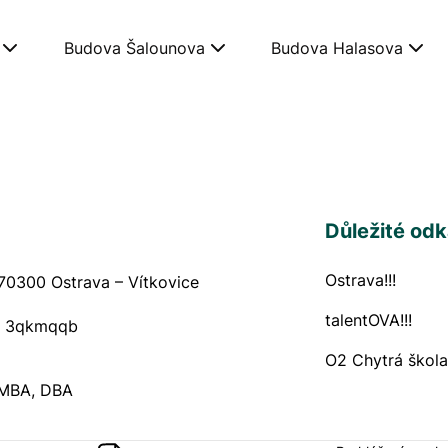
Budova Šalounova
Budova Halasova
Důležité od
Ostrava!!!
Navigační
70300 Ostrava – Vítkovice
talentOVA!!!
:
3qkmqqb
O2 Chytrá škola
 MBA, DBA