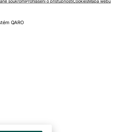
raně soukromí
Prohlášení o přístupnosti
Cookies
Mapa webu
ystém QARO