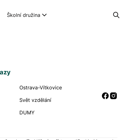
Školní družina
kazy
Ostrava-Vítkovice
 odkazy
Sociální
Svět vzdělání
DUMY