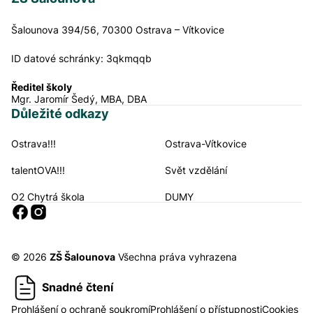
Šalounova 394/56, 70300 Ostrava – Vítkovice
ID datové schránky:
3qkmqqb
Ředitel školy
Mgr. Jaromír Šedý, MBA, DBA
Důležité odkazy
Ostrava!!!
Ostrava-Vítkovice
Navigační odkazy
talentOVA!!!
Svět vzdělání
O2 Chytrá škola
DUMY
Sociální sítě
© 2026
ZŠ Šalounova
Všechna práva vyhrazena
Snadné čtení
Prohlášení o ochraně soukromí
Prohlášení o přístupnosti
Cookies